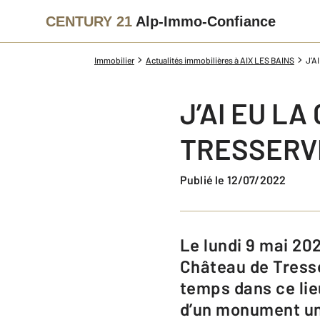
CENTURY 21
Alp-Immo-Confiance
Immobilier
Actualités immobilières à AIX LES BAINS
J’A
J’AI EU L
TRESSERVE
Publié le 12/07/2022
Le lundi 9 mai 2022, le Château de Bonport, connu également sous le nom de
Château de Tresse
temps dans ce lie
d’un monument uni