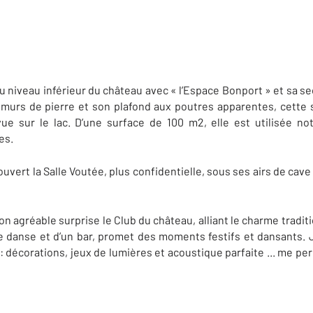
veau inférieur du château avec « l’Espace Bonport » et sa sec
murs de pierre et son plafond aux poutres apparentes, cette sa
ue sur le lac. D’une surface de 100 m2, elle est utilisée n
es.
uvert la Salle Voutée, plus confidentielle, sous ses airs de cave à
 mon agréable surprise le Club du château, alliant le charme tradit
e danse et d’un bar, promet des moments festifs et dansants. J’
 décorations, jeux de lumières et acoustique parfaite ... me per