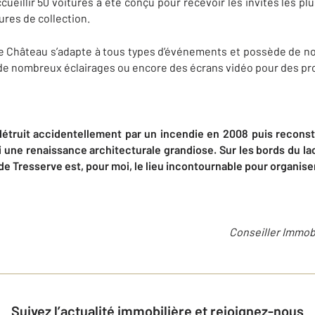
cueillir 50 voitures a été conçu pour recevoir les invités les 
ures de collection.
, le Château s’adapte à tous types d’événements et possède de 
 de nombreux éclairages ou encore des écrans vidéo pour des pr
it accidentellement par un incendie en 2008 puis reconstru
 une renaissance architecturale grandiose. Sur les bords du la
de Tresserve est, pour moi, le lieu incontournable pour organis
Conseiller Immobi
Suivez l’actualité immobilière et rejoignez-nous