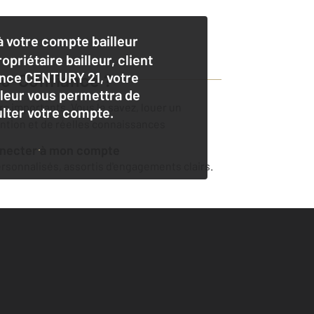
 votre compte bailleur
opriétaire bailleur, client
nce CENTURY 21, votre
o-Confiance
?
lleur vous permettra de
ers importants. Vous le savez, louer un
lter votre compte.
ention et de réelles connaissances
nnecter à mon compte
sonnalisés, assortis d'engagements clairs.