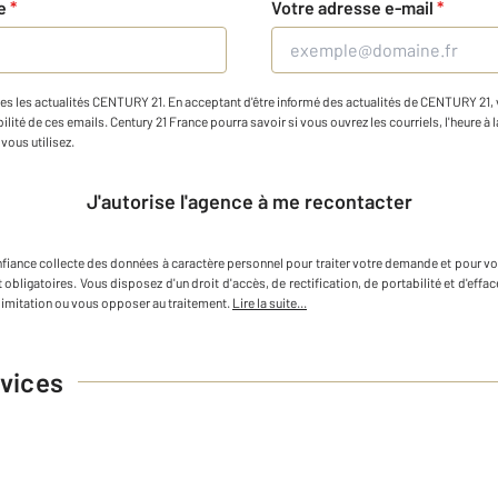
ne
*
Votre adresse e-mail
*
es les actualités CENTURY 21. En acceptant d'être informé des actualités de CENTURY 21, vo
ilité de ces emails. Century 21 France pourra savoir si vous ouvrez les courriels, l'heure à l
vous utilisez.
J'autorise l'agence à me recontacter
fiance
collecte des données à caractère personnel
pour traiter votre demande et pour vo
 obligatoires. Vous disposez d'un droit d'accès, de rectification, de portabilité et d'e
imitation ou vous opposer au traitement.
Lire la suite...
vices