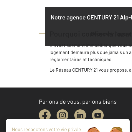
Notre agence
CENTURY 21 Alp
Pourquoi confier la loca
Découvrir l'agen
L'investissement immobilier que vous avez
logement demeure plus que jamais un acte
règlementaires et techniques.
Le Réseau CENTURY 21 vous propose, à v
Parlons de vous, parlons biens