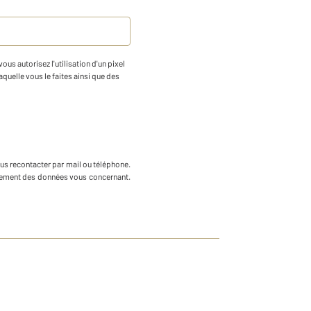
us autorisez l'utilisation d'un pixel
aquelle vous le faites ainsi que des
us recontacter par mail ou téléphone
.
ffacement des données vous concernant.