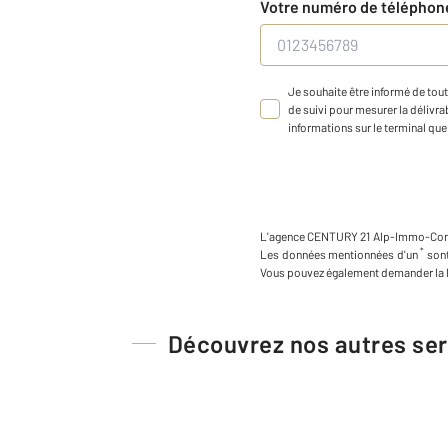
Votre numéro de télépho
Je souhaite être informé de tout
de suivi pour mesurer la délivrab
informations sur le terminal que 
L'agence
CENTURY 21 Alp-Immo-Con
*
Les données mentionnées d'un
sont
Vous pouvez également demander la l
Découvrez nos autres ser