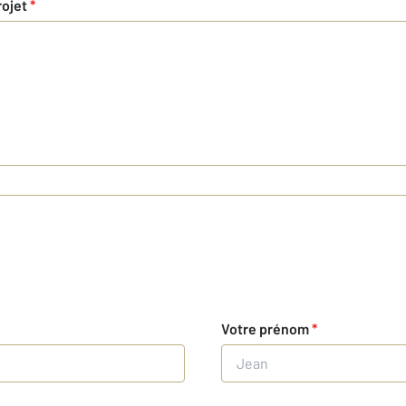
rojet
*
Votre prénom
*