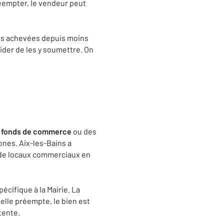
préempter, le vendeur peut
ions achevées depuis moins
ider de les y soumettre. On
s
fonds de commerce
ou des
zones. Aix-les-Bains a
n de locaux commerciaux en
pécifique à la Mairie. La
elle préempte, le bien est
tente.