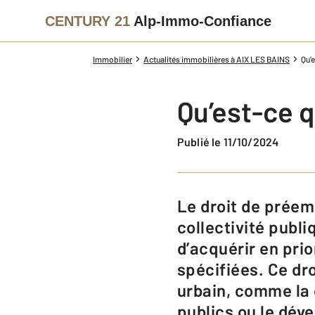
CENTURY 21
Alp-Immo-Confiance
Immobilier
Actualités immobilières à AIX LES BAINS
Qu’
Qu’est-ce q
Publié le 11/10/2024
Le droit de préemption urbain (DPU) est un dispositif légal qui permet à une
collectivité pub
d’acquérir en pri
spécifiées. Ce dr
urbain, comme la
publics ou le dév