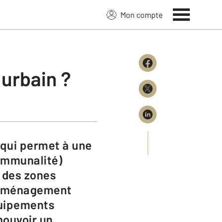
Mon compte
 urbain ?
ommunalité)
s des zones
 d’aménagement
quipements
mouvoir un