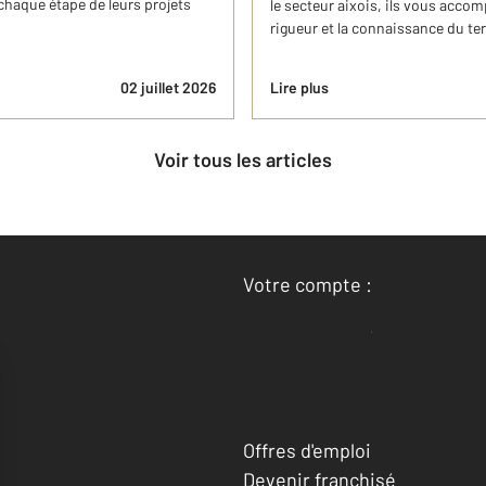
chaque étape de leurs projets
le secteur aixois, ils vous accom
rigueur et la connaissance du terr
02 juillet 2026
Lire plus
Voir tous les articles
Votre compte :
Accéder à mon compte
Offres d'emploi
Devenir franchisé