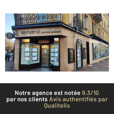
CENTURY 21 Alp-Immo-Confiance
1 avenue Charles de Gaulle
AIX LES BAINS - 73100
Envoyer un message
Téléphoner à l'agence
Notre agence est notée
9,3/10
par nos clients
Avis authentifiés par
Qualitelis