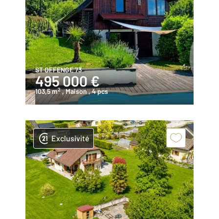
ST OFFENGE 73
495 000 €
2
103,5 m
, Maison
, 4 pcs
Exclusivité