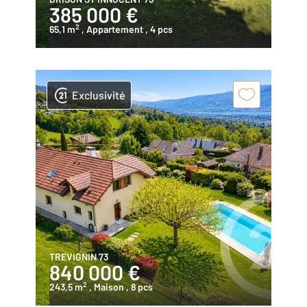
385 000 €
2
65,1 m
, Appartement
, 4 pcs
Exclusivité
TREVIGNIN 73
840 000 €
2
243,5 m
, Maison
, 8 pcs