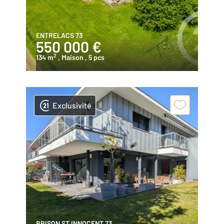
ENTRELACS 73
550 000 €
2
134 m
, Maison
, 5 pcs
Exclusivité
BRISON ST INNOCENT 73