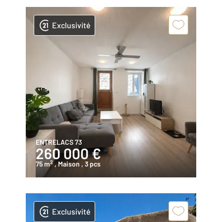
Exclusivité
ENTRELACS 73
260 000 €
2
75 m
, Maison
, 3 pcs
Exclusivité