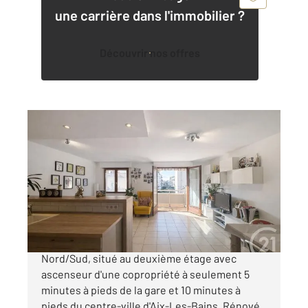
une carrière dans l'immobilier ?
Découvrir nos offres
AIX LES BAINS 73
2
67,88 m
, 3 pièces
Ref : 15276
Appartement T3 à vendre
300 000 €
Appartement de type 3 de 68m², traversant
Nord/Sud, situé au deuxième étage avec
ascenseur d'une copropriété à seulement 5
minutes à pieds de la gare et 10 minutes à
pieds du centre-ville d'Aix-Les-Bains. Rénové