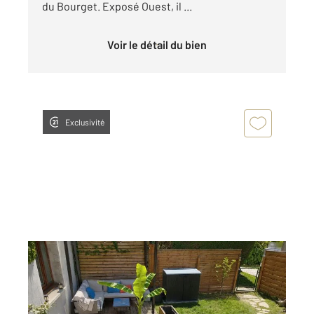
du Bourget. Exposé Ouest, il ...
Voir le détail du bien
Exclusivité
AIX LES BAINS 73
2
44,81 m
, 2 pièces
Ref : 15357
Appartement T2 à vendre