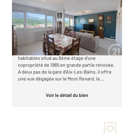
AIX LES BAINS 73
2
86,56 m
, 4 pièces
Ref : 15314
Appartement T4 à vendre
315 000 €
Un appartement de type 4 d'environ 87m²
habitables situé au 6ème étage d'une
copropriété de 1965 en grande partie rénovée.
A deux pas de la gare d'Aix-Les-Bains, il offre
une vue dégagée sur le Mont Revard, la ...
Voir le détail du bien