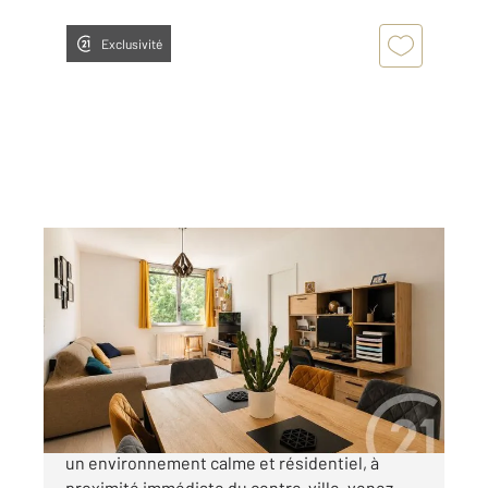
Exclusivité
AIX LES BAINS 73
2
65,31 m
, 2 pièces
Ref : 15380
Appartement F2 Bis à vendre
245 000 €
AIX-LES-BAINS Face au Parc de Verdure Dans
un environnement calme et résidentiel, à
proximité immédiate du centre-ville, venez