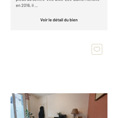
en 2016, il ...
Voir le détail du bien
AIX LES BAINS 73
2
56,17 m
, 3 pièces
Ref : 15211