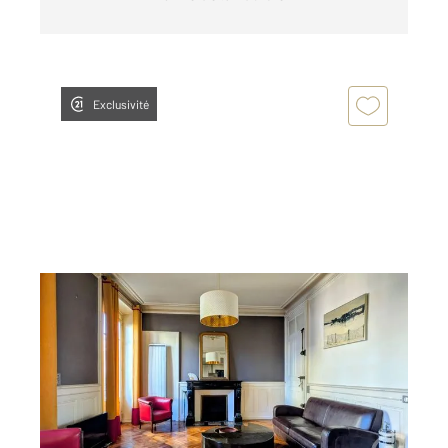
Exclusivité
AIX LES BAINS 73
2
52,66 m
, 2 pièces
Ref : 15236
Appartement T2 à vendre
242 000 €
Visiter le site dédié