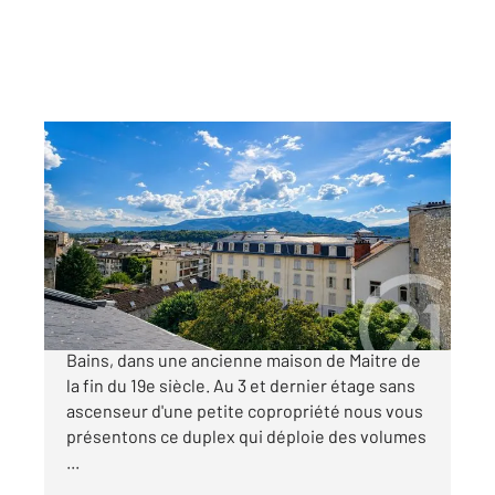
AIX LES BAINS 73
2
114,37 m
, 4 pièces
Ref : 15220
Appartement T4 à vendre
299 000 €
Superbe appartement au centre d'Aix les
Bains, dans une ancienne maison de Maitre de
la fin du 19e siècle. Au 3 et dernier étage sans
ascenseur d'une petite copropriété nous vous
présentons ce duplex qui déploie des volumes
...