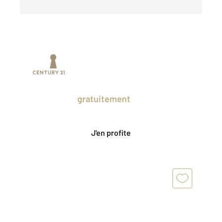
Prenez un temps d'avance sur le marché
en profitant
gratuitement
des Ventes
Privées CENTURY 21.
J'en profite