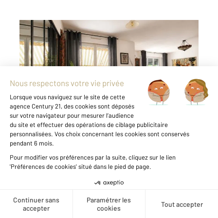
AIX LES BAINS 73
2
103,24 m
, 4 pièces
Ref : 15301
Appartement T4 à vendre
385 000 €
Aix-les-Bains Grand appartement familial de
103 m² avec balcon, cave et parking avec un
accès sécurisé. À proximité immédiate du
centre-ville, dans une copropriété entretenue
avec accès sécurisé au parking, découvrez ce
vaste appartement traversant Est-Ouest de
103 m², présenté ...
Voir le détail du bien
Créer une alerte