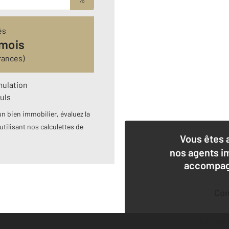
és
 mois
rances)
mulation
uls
n bien immobilier, évaluez la
utilisant nos calculettes de
Vous êtes 
nos agents i
accompagn
Co
Deman