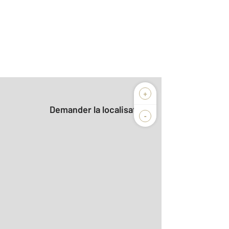
+
Demander la localisation
-
2