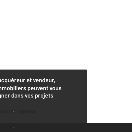
acquéreur et vendeur,
mmobiliers peuvent vous
er dans vos projets
ntacter l'agence
der une estimation