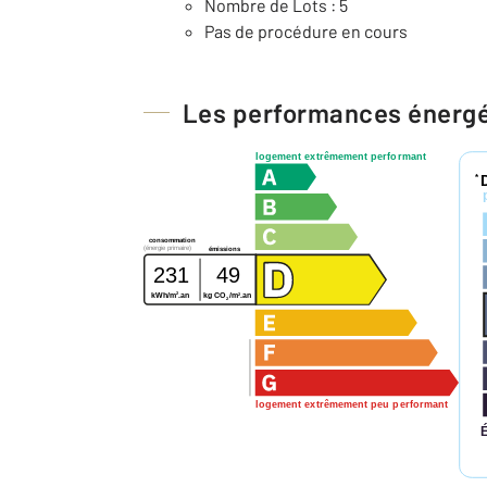
Nombre de Lots : 5
Pas de procédure en cours
Les performances énerg
logement extrêmement performant
*
consommation
(énergie primaire)
émissions
231
49
2
2
kWh/m
.an
kg CO
/m
.an
2
logement extrêmement peu performant