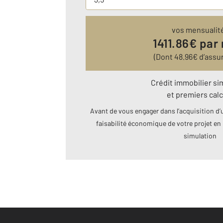
vos mensualit
1411.86
€ par
(Dont
48.96
€ d’assu
Crédit immobilier si
et premiers calc
Avant de vous engager dans l’acquisition d’u
faisabilité économique de votre projet en 
simulation