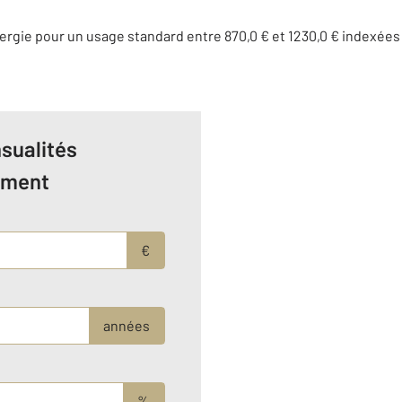
rgie pour un usage standard entre 870,0 € et 1230,0 € indexée
sualités
ement
€
années
%