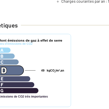
Charges courantes par an : 
étiques
Dont émissions de gaz à effet de serre
peu d'émissions de CO2
49
kgCO
/m
.an
2
2
Émissions de CO2 très importantes